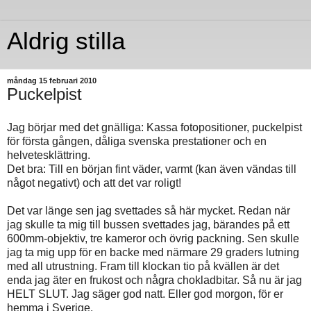
Aldrig stilla
måndag 15 februari 2010
Puckelpist
Jag börjar med det gnälliga: Kassa fotopositioner, puckelpist
för första gången, dåliga svenska prestationer och en
helvetesklättring.
Det bra: Till en början fint väder, varmt (kan även vändas till
något negativt) och att det var roligt!
Det var länge sen jag svettades så här mycket. Redan när
jag skulle ta mig till bussen svettades jag, bärandes på ett
600mm-objektiv, tre kameror och övrig packning. Sen skulle
jag ta mig upp för en backe med närmare 29 graders lutning
med all utrustning. Fram till klockan tio på kvällen är det
enda jag äter en frukost och några chokladbitar. Så nu är jag
HELT SLUT. Jag säger god natt. Eller god morgon, för er
hemma i Sverige.